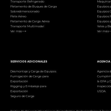
Transporte Refrigerado
Maquinari
Fletamento de Buques de Carga
Equipos p
Sobredimensionado
Equipos 
Flete Aéreo
Equipos 
Fletamento de Carga Aérea
Equipos p
Transporte Multimodal
Yates y B
Ver más
Ver más
SERVICIOS ADICIONALES
AGENCIA
Desmontaje y Carga de Equipos
Agencia 
Fumigación de Carga para
Cumplimi
Exportación
la EPA y
Rigging y Embalaje para
Inspecció
Exportación
USDA
Seguro de Carga