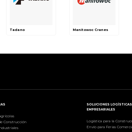
Tadano
Manitowoc Cranes
IAS
SOLUCIONES LOGÍSTICA
EMPRESARIALES
grícolas
Logística para la Construc
de Construcción
Envío para Ferias Comerci
ndustriales