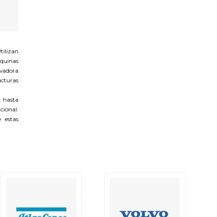
tilizan
áquinas
avadora
ucturas
 hasta
cional.
e estas