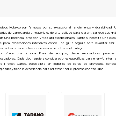
uipos Kobelco son famosos por su excepcional rendimiento y durabilidad. U
ogías de vanguardia y materiales de alta calidad para garantizar que sus m
an una potencia, precisión y vida útil excepcionales. Tanto si necesita una exc
e para excavaciones intensivas como una grúa segura para levantar estr
es, Kobelco tiene la fuerza necesaria para hacer el trabajo.
co ofrece una amplia línea de equipos, desde excavadoras pesadas
cavadoras. Cada tipo requiere consideraciones específicas para el envío interna
ic Project Cargo, especialista en logística de carga de proyectos, conoc
jidades y tiene la experiencia para atravesar por el proceso con facilidad.