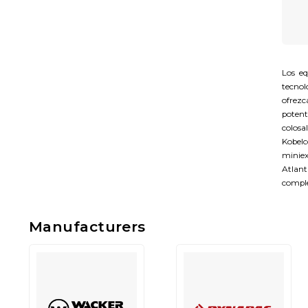
Los eq
tecnol
ofrezc
potent
colosal
Kobel
miniex
Atlant
comple
Manufacturers