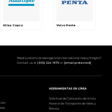
Atlas Copco
Volvo Penta
Need customs brokerage and international heavy freight?
Contact us at
(305) 224 1975
or
[email protected]
S
HERRAMIENTAS EN LÍNEA
Solicitud de Cotización de Envío
ción
Horario de Transporte de Yates y
ales
Barcos