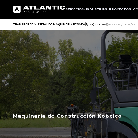
SERVICIOS
INDUSTRIAS
PROYECTOS
CO
TRANSPORTE MUNDIAL DE MAQUINARIA PESADA
(305) 224 1975
9AM - 5PM / UTC -5 / EST
Maquinaria de Construcción Kobelco