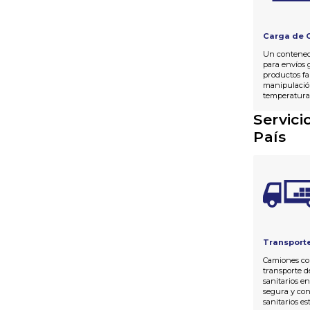
Carga de 
Un contenedo
para envíos 
productos f
manipulación
temperatur
Servici
País
Transporte
Camiones co
transporte d
sanitarios e
segura y con
sanitarios e