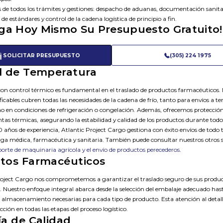
de todos los trámites y gestiones: despacho de aduanas, documentación sanita
e estándares y control de la cadena logística de principio a fin.
ga Hoy Mismo Su Presupuesto Gratuito!
SOLICITAR PRESUPUESTO
(305) 224 1975
l de Temperatura
con control térmico es fundamental en el traslado de productos farmacéuticos.
ificables cubren todas las necesidades de la cadena de frío, tanto para envíos a 
 en condiciones de refrigeración o congelación. Además, ofrecemos protección
s térmicas, asegurando la estabilidad y calidad de los productos durante todo 
años de experiencia, Atlantic Project Cargo gestiona con éxito envíos de todo 
ga médica, farmacéutica y sanitaria. También puede consultar nuestros otros se
porte de maquinaria agrícola y el envío de productos perecederos
.
tos Farmacéuticos
roject Cargo nos comprometemos a garantizar el traslado seguro de sus produ
 Nuestro enfoque integral abarca desde la selección del embalaje adecuado hast
 almacenamiento necesarias para cada tipo de producto. Esta atención al detal
ión en todas las etapas del proceso logístico.
ía de Calidad