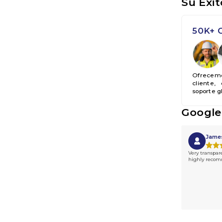
Su Éxit
50K+ C
Ofrecemo
cliente,
soporte gl
Google
Jame
Very transpar
highly reco