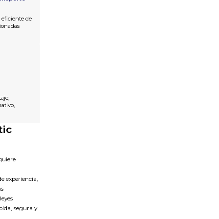
 eficiente de
ionadas
aje,
tivo,
tic
quiere
e experiencia,
as
 leyes
pida, segura y