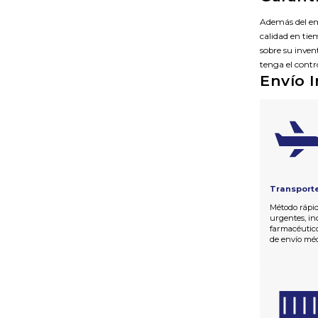
Además del em
calidad en tie
sobre su inve
tenga el contr
Envío I
Transport
Método rápid
urgentes, in
farmacéutic
de envío méd