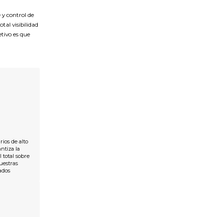
y control de
tal visibilidad
tivo es que
ios de alto
ntiza la
 total sobre
uestras
ados