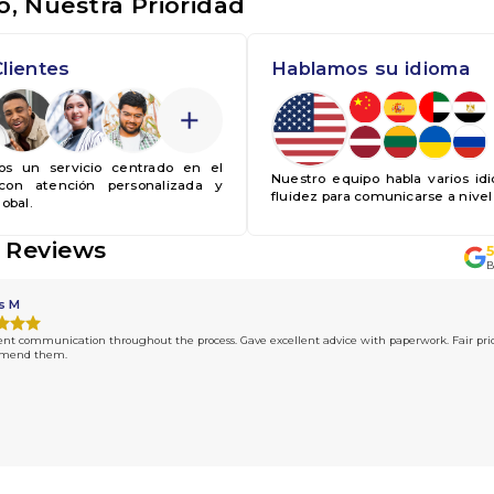
o, Nuestra Prioridad
lientes
Hablamos su idioma
s un servicio centrado en el
Nuestro equipo habla varios id
 con atención personalizada y
fluidez para comunicarse a nive
obal.
 Reviews
s M
ent communication throughout the process. Gave excellent advice with paperwork. Fair pric
mmend them.