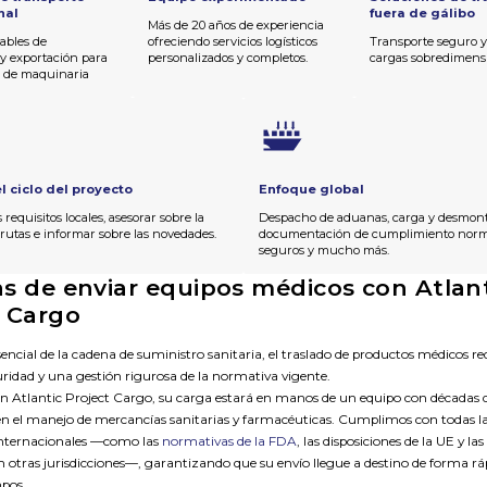
nal
fuera de gálibo
Más de 20 años de experiencia
iables de
ofreciendo servicios logísticos
Transporte seguro y
y exportación para
personalizados y completos.
cargas sobredimens
e de maquinaria
l ciclo del proyecto
Enfoque global
s requisitos locales, asesorar sobre la
Despacho de aduanas, carga y desmont
 rutas e informar sobre las novedades.
documentación de cumplimiento norma
seguros y mucho más.
as de enviar equipos médicos con Atlan
t Cargo
ncial de la cadena de suministro sanitaria, el traslado de productos médicos re
guridad y una gestión rigurosa de la normativa vigente.
on Atlantic Project Cargo, su carga estará en manos de un equipo con décadas d
en el manejo de mercancías sanitarias y farmacéuticas. Cumplimos con todas l
internacionales —como las
normativas de la FDA
, las disposiciones de la UE y las
n otras jurisdicciones—, garantizando que su envío llegue a destino de forma rá
mpos.