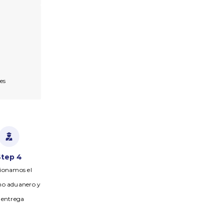
es
Step 4
ionamos el
ho aduanero y
a entrega