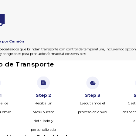
e por Camión
ecializados que brindan transporte con control de temperatura, incluyendo opcion
 y congeladas para productos farmacéuticos sensibles
o de Transporte
1
Step 2
Step 3
e los
Reciba un
Ejecutamos el
Gest
u envío
presupuesto
proceso de envío
despac
detallado y
l
personalizado