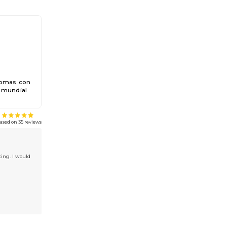
iomas con
l mundial
Ramesh Konakanchi
ing. I would
Fantastic service and very professional. Response from Olga is superquic
explained and same has been delivered.