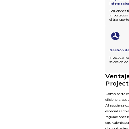
internacio
Soluciones f
importación 
el transport
Gestión de
Investigar lo
selección de
Ventaj
Projec
Como parte ese
eficiencia, se
Al asociarse c
especializado 
regulaciones 
equivalentes e
sin contratie