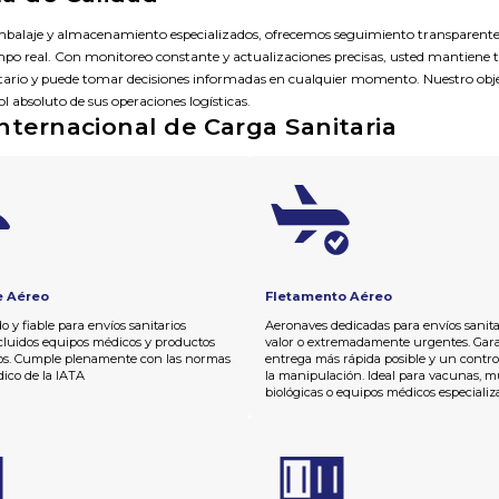
balaje y almacenamiento especializados, ofrecemos seguimiento transparente 
mpo real. Con monitoreo constante y actualizaciones precisas, usted mantiene to
ntario y puede tomar decisiones informadas en cualquier momento. Nuestro obje
ol absoluto de sus operaciones logísticas.
nternacional de Carga Sanitaria
e Aéreo
Fletamento Aéreo
o y fiable para envíos sanitarios
Aeronaves dedicadas para envíos sanitar
cluidos equipos médicos y productos
valor o extremadamente urgentes. Gara
os. Cumple plenamente con las normas
entrega más rápida posible y un control
ico de la IATA
la manipulación. Ideal para vacunas, m
biológicas o equipos médicos especializ