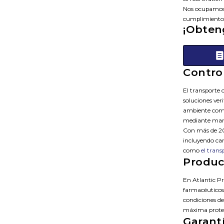
Nos ocupamos 
cumplimiento d
¡Obten
Contro
El transporte 
soluciones ver
ambiente como
mediante manta
Con más de 20 
incluyendo car
como
el trans
Produc
En Atlantic P
farmacéuticos.
condiciones de
máxima protecc
Garant