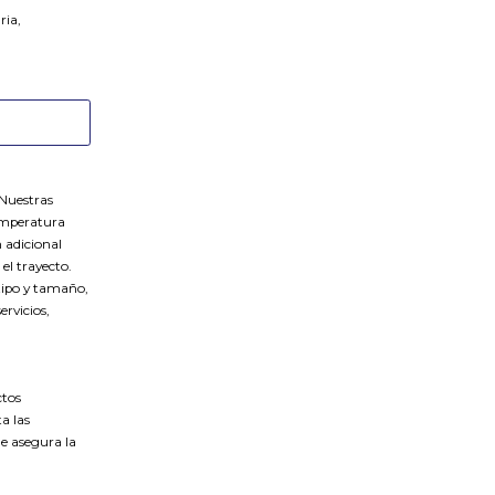
ria,
 Nuestras
temperatura
 adicional
el trayecto.
tipo y tamaño,
rvicios,
ctos
a las
le asegura la