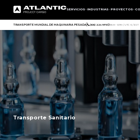
SERVICIOS
INDUSTRIAS
PROYECTOS
CO
TRANSPORTE MUNDIAL DE MAQUINARIA PESADA
(305) 224 1975
9AM - 5PM / UTC -5 / EST
Transporte Sanitario