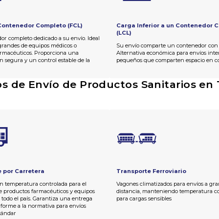
Contenedor Completo (FCL)
Carga Inferior a un Contenedor 
(LCL)
r completo dedicado a su envío. Ideal
grandes de equipos médicos o
Su envío comparte un contenedor con 
armacéuticos. Proporciona una
Alternativa económica para envíos inte
 segura y un control estable de la
pequeños que comparten espacio en c
a
5
os de Envío de Productos Sanitarios en 
Based on 35 reviews
 por Carretera
Transporte Ferroviario
n temperatura controlada para el
Vagones climatizados para envíos a gra
e productos farmacéuticos y equipos
distancia, manteniendo temperatura c
n todo el país. Garantiza una entrega
para cargas sensibles
forme a la normativa para envíos
stándar