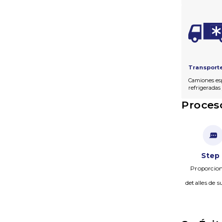
Transport
Camiones esp
refrigeradas
Proces
Step 
Proporcion
detalles de s