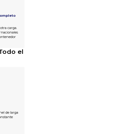
Completo
otra carga.
rnacionales
ontenedor
Todo el
nel de larga
onstante