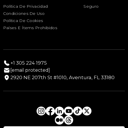
Horario de Transporte de Yates y Barcos
Ayuda Humanitaria
Política De Privacidad
Seguro
Productos Perecederos
Condiciones De Uso
Transporte Sanitario
Política De Cookies
Envío de Ganado
Países E Ítems Prohibidos
+1 305 224 1975
[email protected]
2920 NE 207th St #1010, Aventura, FL 33180