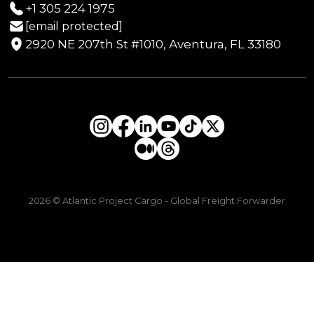
+1 305 224 1975
[email protected]
2920 NE 207th St #1010, Aventura, FL 33180
2026 © Atlantic Project Cargo - Global Freight Forwarder