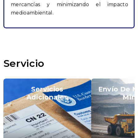
mercancías y minimizando el impacto
medioambiental.
Servicio
Servicios
Envío De M
Adicionales
Min