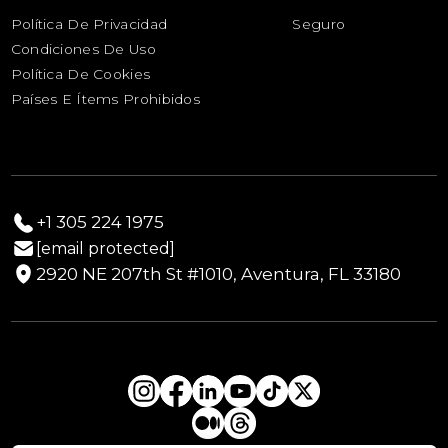
Horario de Transporte de Yates y Barcos
Ayuda Humanitaria
Política De Privacidad
Seguro
Productos Perecederos
Condiciones De Uso
Transporte Sanitario
Política De Cookies
Envío de Ganado
Países E Ítems Prohibidos
+1 305 224 1975
[email protected]
2920 NE 207th St #1010, Aventura, FL 33180