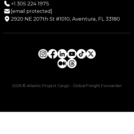
+1 305 224 1975
[email protected]
2920 NE 207th St #1010, Aventura, FL 33180
2026 © Atlantic Project Cargo - Global Freight Forwarder