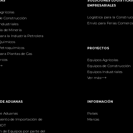
IAS
SOLUCIONES LOGÍSTICA
EMPRESARIALES
grícolas
Logística para la Construc
de Construcción
Envío para Ferias Comerci
ndustriales
a de Minería
ara la Industria Petrolera
Químicos
Petroquímicos
PROYECTOS
ara Plantas de Gas
arcos
Equipos Agrícolas
Equipos de Construcción
Equipos Industriales
Ver más
 DE ADUANAS
INFORMACIÓN
de Aduanas
Países
ento de Importación de
Marcas
 DOT
n de Equipos por parte del