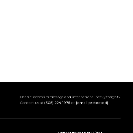
Need customs brokerage and international heavy freight?
Contact us at
(305) 224 1975
or
[email protected]