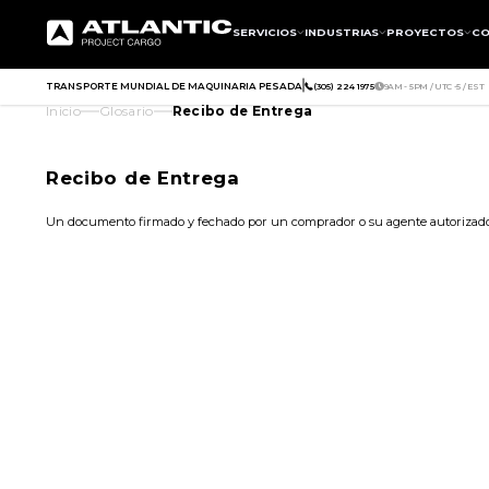
SERVICIOS
INDUSTRIAS
PROYECTOS
CO
TRANSPORTE MUNDIAL DE MAQUINARIA PESADA
(305) 224 1975
9AM - 5PM / UTC -5 / EST
Inicio
Glosario
Recibo de Entrega
Recibo de Entrega
Un documento firmado y fechado por un comprador o su agente autorizado q