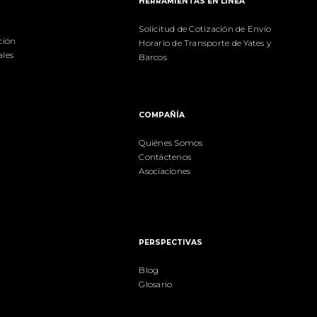
S
HERRAMIENTAS EN LÍNEA
Solicitud de Cotización de Envío
ción
Horario de Transporte de Yates y
ales
Barcos
COMPAÑÍA
Quiénes Somos
Contáctenos
Asociaciones
PERSPECTIVAS
Blog
Glosario