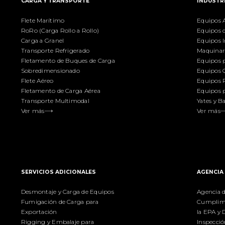
CARGA Y TRANSPORTE
INDUSTR
Flete Marítimo
Equipos A
RoRo (Carga Rollo a Rollo)
Equipos 
Carga a Granel
Equipos I
Transporte Refrigerado
Maquinari
Fletamento de Buques de Carga
Equipos p
Sobredimensionado
Equipos 
Flete Aéreo
Equipos 
Fletamento de Carga Aérea
Equipos p
Transporte Multimodal
Yates y B
Ver más
Ver más
SERVICIOS ADICIONALES
AGENCIA
Desmontaje y Carga de Equipos
Agencia 
Fumigación de Carga para
Cumplimi
Exportación
la EPA y
Rigging y Embalaje para
Inspecció