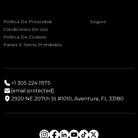
Ayuda Humanitaria
Glosario
Mercancías Peligrosas
Sobredimensionado
Solicitud de Cotización de Envío
Servicios de Reubicación Militar
Horario de Transporte de Yates y Barcos
Ayuda Humanitaria
Política De Privacidad
Seguro
Productos Perecederos
Condiciones De Uso
Transporte Sanitario
Política De Cookies
Envío de Ganado
Países E Ítems Prohibidos
+1 305 224 1975
[email protected]
2920 NE 207th St #1010, Aventura, FL 33180