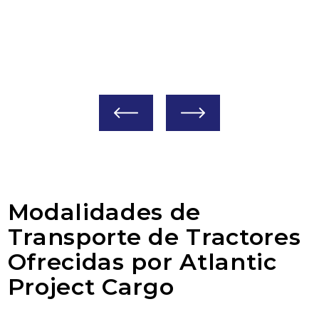
También conocidos como mini o
A
subcompactos – utilizados para pequeñas
h
granjas, jardines y paisajismo.
Modalidades de
Transporte de Tractores
Ofrecidas por Atlantic
Project Cargo